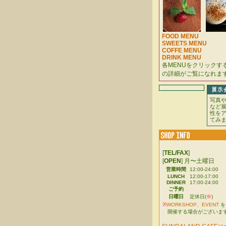
FOOD MENU
SWEETS MENU
COFFE MENU
DRINK MENU
各MENUをクリックす
の詳細がご覧になれま
写真
など
性を
てみ
[
TEL/FAX
]
[
OPEN
] 月〜土曜日
営業時間
12:00-24:00
LUNCH
12:00-17:00
DINNER
17:00-24:00
ご予約
日曜日
定休日(
※
)
※
WORKSHOP
、
EVENT
を
開催する場合がございま