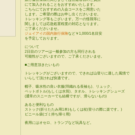
にて加入されることをおすすめいたします。
こちらにておすすめの入会コースをご用意いた
します。ご希望の際はお申し出くださいませ。
トレッキング等もございます。万一の怪我等に
関しましては応急処置程度の対応となります。
ご了承くださいませ。
ジェイアイの国内旅行保険
など￥1,000/1名目安
を予定しております。
について
2日目のツアーは一般参加の方も同行される
可能性がございますので、ご了承くださいませ。
■ご用意頂きたいもの
トレッキングがございますので、できれば山登りに適した風情で
いらして頂ければ快適です。
帽子、吸水性の良い衣服(羽織れる長袖も)、リュック、
ペットボトル(もしくは水筒)、タオル、トレッキングシューズ
(通常のスニーカーでも結構ですが、滑らないもの)
あると便利なもの
ストック(折りたたみ用1本)もしくは杖(登りの際に楽です。)
ビニール袋(ゴミ持ち帰り用)
夜用にはオセロ、トランプなど玩具など。