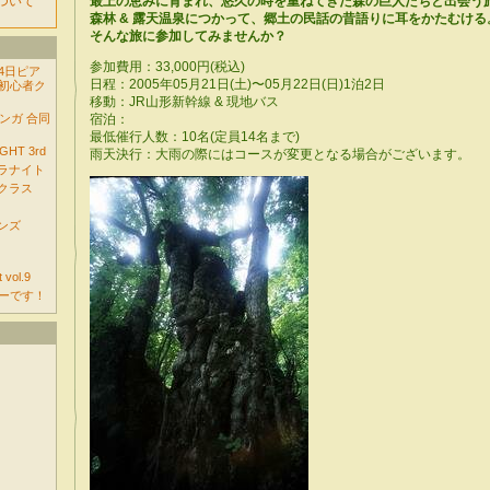
について
最上の恵みに育まれ、悠久の時を重ねてきた森の巨人たちと出会う
森林 & 露天温泉につかって、郷土の民話の昔語りに耳をかたむける
そんな旅に参加してみませんか？
参加費用：33,000円(税込)
14日ピア
日程：2005年05月21日(土)〜05月22日(日)1泊2日
初心者ク
移動：JR山形新幹線 & 現地バス
コンガ 合同
宿泊：
最低催行人数：10名(定員14名まで)
GHT 3rd
雨天決行：大雨の際にはコースが変更となる場合がございます。
バラナイト
者クラス
ソンズ
 vol.9
ーです！