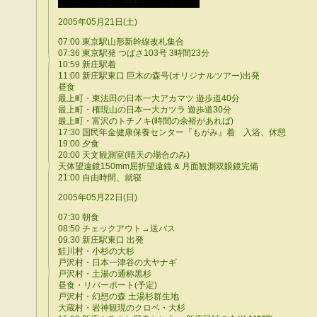
2005年05月21日(土)
07:00 東京駅山形新幹線改札集合
07:36 東京駅発 つばさ103号 3時間23分
10:59 新庄駅着
11:00 新庄駅東口 巨木の森号(オリジナルツアー)出発
昼食
最上町・東法田の日本一大アカマツ 遊歩道40分
最上町・権現山の日本一大カツラ 遊歩道30分
最上町・富沢のトチノキ(時間の余裕があれば)
17:30 国民年金健康保養センター『もがみ』着 入浴、休憩
19:00 夕食
20:00 天文観測室(晴天の場合のみ)
天体望遠鏡150mm屈折望遠鏡 & 月面観測双眼鏡完備
21:00 自由時間、就寝
2005年05月22日(日)
07:30 朝食
08:50 チェックアウト→送バス
09:30 新庄駅東口 出発
鮭川村・小杉の大杉
戸沢村・日本一津谷の大ヤナギ
戸沢村・土湯の通称黒杉
昼食・リバーポート(予定)
戸沢村・幻想の森 土湯杉群生地
大蔵村・岩神観現のクロベ・大杉