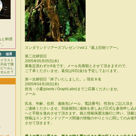
ると料理
す。
スンダランドツアーズプレゼンツvol.1『最上巨樹ツアー』
第二次締切日
やイラスト
2005年05月05日(木)
展示会で個
募集定員わずか6名です。メール先着順とさせて頂きますので、
アピールし
ご了承くださいませ。返信は6日(金)を予定しております。
ませんか？
第一次締切日『終了いたしました。』現在８名
2005年04月28日(木)
担当：小夏(plants / GraphLabo)までご応募くださいませ。
メール
氏名、年齢、住所、連絡先(メール、電話番号)、性別をご記入頂き
ご連絡くださいませ。別途個別に連絡を差しあげ正式な参加申し込
へと手順を進めさせて頂きます。個人情報保護法施行に伴い、頂戴
情報はスンダランドツアーズ関連の情報のやりとりに関してのみ使
させて頂きます。
す