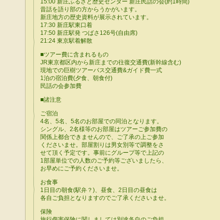
15:00 新庄ふるさと歴史センター 新庄民話の会(約1時間)
昔話を語り部の方からうかがいます。
新庄地方の歴史資料が展示されています。
17:30 新庄駅東口着
17:50 新庄駅発 つばさ126号(自由席)
21:24 東京駅着解散
■ツアー費に含まれるもの
JR東京都区内から新庄までの往復交通費(新幹線含む)
現地での巨樹ツアーバス交通費&ガイド費一式
1泊の宿泊費(夕食、朝食付)
民話の会参加費
■諸注意
ご宿泊
4名、5名、5名のお部屋での同泊となります。
シングル、2名様等のお部屋はツアーご参加費の
関係上都合できませんので、ご了承の上ご参加
くださいませ。部屋割りは男女別等で調整をさ
せて頂く予定です。事前にグループ等で上記の
1部屋単位での人数のご予約等ございましたら、
お早めにご予約くださいませ。
お食事
1日目の朝食(駅弁？)、昼食、2日目の昼食は
各自ご負担となりますのでご了承くださいませ。
保険
旅行傷害保険に関しましては別途各自のご負担