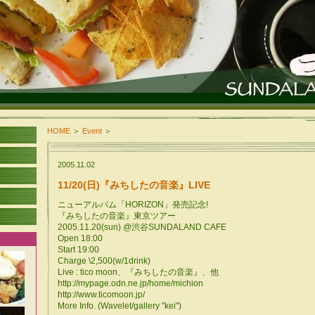
HOME
＞
Event
＞
2005.11.02
11/20(日)『みちしたの音楽』LIVE
ニューアルバム「HORIZON」発売記念!
『みちしたの音楽』東京ツアー
2005.11.20(sun) @渋谷SUNDALAND CAFE
Open 18:00
Start 19:00
Charge \2,500(w/1drink)
Live : tico moon、『みちしたの音楽』、他
http://mypage.odn.ne.jp/home/michion
http://www.ticomoon.jp/
More Info. (Wavelet/gallery "kei")