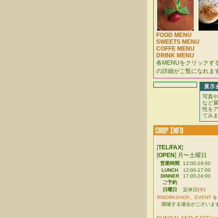
FOOD MENU
SWEETS MENU
COFFE MENU
DRINK MENU
各MENUをクリックす
の詳細がご覧になれま
写真
など
性を
てみ
[
TEL/FAX
]
[
OPEN
] 月〜土曜日
営業時間
12:00-24:00
LUNCH
12:00-17:00
DINNER
17:00-24:00
ご予約
日曜日
定休日(
※
)
※
WORKSHOP
、
EVENT
を
開催する場合がございま