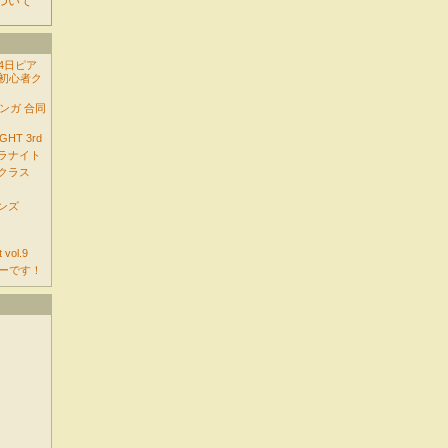
について
14日ピア
初心者ク
コンガ 合同
GHT 3rd
バラナイト
者クラス
ソンズ
 vol.9
ーです！