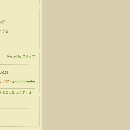
己が、
ような
Posted by スタッフ
pl/228
」ツアー
』orbit blender
トを2つ見つけてしま