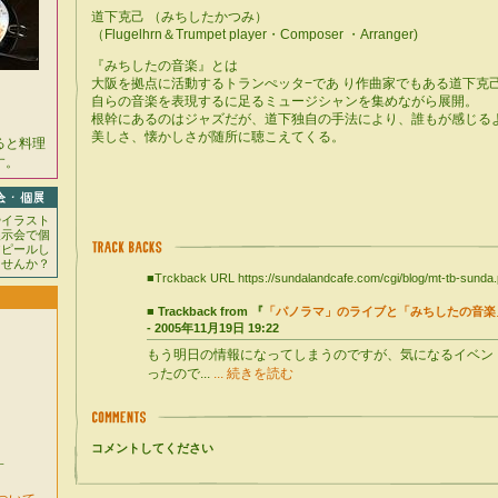
道下克己 （みちしたかつみ）
（Flugelhrn＆Trumpet player・Composer ・Arranger)
『みちしたの音楽』とは
大阪を拠点に活動するトランぺッタ−であ り作曲家でもある道下克
自らの音楽を表現するに足るミュージシャンを集めながら展開。
根幹にあるのはジャズだが、道下独自の手法により、誰もが感じる
美しさ、懐かしさが随所に聴こえてくる。
ると料理
す。
やイラスト
展示会で個
アピールし
ませんか？
■Trckback URL https://sundalandcafe.com/cgi/blog/mt-tb-sunda.
■ Trackback from 『
「パノラマ」のライブと「みちしたの音楽
- 2005年11月19日 19:22
もう明日の情報になってしまうのですが、気になるイベン
ったので...
... 続きを読む
コメントしてください
す