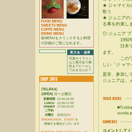
★ ジャマイ
歌う
★ ジュニア
FOOD MENU
る事を約束し
SWEETS MENU
COFFE MENU
◎ ジュニア
DRINK MENU
各MENUをクリックすると料理
1992年シ
の詳細がご覧になれます。
日本でジ
ます。
このワークシ
写真やイラスト
など展示会で個
しい「ジ ャ
性をアピールし
てみませんか？
是非、参加し
ジュニアは、
[
TEL/FAX
]
[
OPEN
] 月〜土曜日
営業時間
12:00-24:00
LUNCH
12:00-17:00
DINNER
17:00-24:00
■Trckba
ご予約
sunda.p
日曜日
定休日(
※
)
※
WORKSHOP
、
EVENT
を
開催する場合がございます
コメントしてく