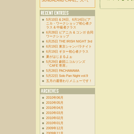
SUNDALAND CAFEについて
5月10日 & 24日、6月14日ピア
ニカ・ワークショップ初心者ク
ラス & 中級者クラス
6月28日 ピアニカ & コンガ 合同
ワークショップ
6月25日 THE IRISH NIGHT 3rd
6月19日 東京シャンバラナイト
6月19日 ギター初心者クラス
夏がはじまるよぉ
5月29日 劇団ニコルソンズ
「CAFE 寄席」
5月28日 PACHAMAMA
5月22日 Solo Pan Night vol.9
五月の週替わりメニューです！
2010年06月
2010年05月
2010年04月
2010年03月
2010年02月
2010年01月
2009年12月
2009年11月