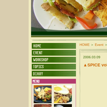
SUNDALAND CAFE
HOME
＞
Event
2006.03.09
▲SPICE vol