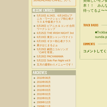
美味しいモン
SUNDALAND CAFEについて
本！！ みん
待ってるよ〜
5月10日 & 24日、6月14日ピア
ニカ・ワークショップ初心者ク
ラス & 中級者クラス
6月28日 ピアニカ & コンガ 合同
ワークショップ
■Trckba
6月25日 THE IRISH NIGHT 3rd
sunda.p
6月19日 東京シャンバラナイト
6月19日 ギター初心者クラス
夏がはじまるよぉ
5月29日 劇団ニコルソンズ
コメントしてく
「CAFE 寄席」
5月28日 PACHAMAMA
5月22日 Solo Pan Night vol.9
五月の週替わりメニューです！
2010年06月
2010年05月
2010年04月
2010年03月
2010年02月
2010年01月
2009年12月
2009年11月