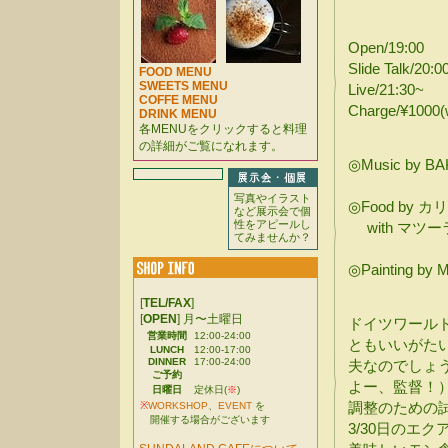
Open/19:00
Slide Talk/20:0
FOOD MENU
SWEETS MENU
Live/21:30~
COFFE MENU
Charge/¥1000(w
DRINK MENU
各MENUをクリックすると料理
の詳細がご覧になれます。
◎Music by BA
写真やイラスト
◎Food by カリ
など展示会で個
性をアピールし
with マツ
てみませんか？
◎Painting by Mi
[
TEL/FAX
]
[
OPEN
] 月〜土曜日
ドイツワール
営業時間
12:00-24:00
ともいいがた
LUNCH
12:00-17:00
DINNER
17:00-24:00
夫なのでしょ
ご予約
よー、監督！
日曜日
定休日(
※
)
調整のための
※
WORKSHOP
、
EVENT
を
開催する場合がございます
3/30日のエ