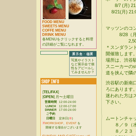
8/7 (月) 2
8/21(月) 2
2500
FOOD MENU
SWEETS MENU
マッツンのコ
COFFE MENU
8/28（月）
DRINK MENU
各MENUをクリックすると料理
2,50
の詳細がご覧になれます。
＊スンダラン
開催致します
場所は、渋谷
写真やイラスト
など展示会で個
スニーカーのs
性をアピールし
てみませんか？
道を挟んで隣
渋谷駅の新南
ろにあります
[
TEL/FAX
]
迷われた方は
[
OPEN
] 月〜土曜日
下さい。
営業時間
12:00-24:00
LUNCH
12:00-17:00
DINNER
17:00-24:00
ご予約
ムートンチャ
日曜日
定休日(
※
)
※
WORKSHOP
、
EVENT
を
８／９（水
開催する場合がございます
８／２３（水