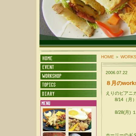
SUNDALAND CAFE
HOME
＞
WORK
2006.07.22
８月のwor
えりのピアニ
8/14（月） １
２部 22
8/28(月) １
２部 22
2500
ホーリーのギ