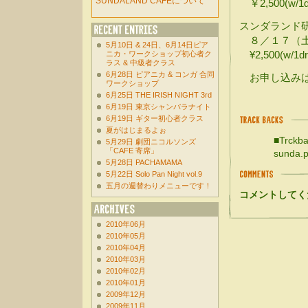
SUNDALAND CAFEについて
￥2,500(w/1d
スンダランド
８／１７（土
5月10日 & 24日、6月14日ピア
¥2,500(w/1dr
ニカ・ワークショップ初心者ク
ラス & 中級者クラス
6月28日 ピアニカ & コンガ 合同
お申し込みは
ワークショップ
6月25日 THE IRISH NIGHT 3rd
6月19日 東京シャンバラナイト
6月19日 ギター初心者クラス
夏がはじまるよぉ
■Trckba
5月29日 劇団ニコルソンズ
「CAFE 寄席」
sunda.p
5月28日 PACHAMAMA
5月22日 Solo Pan Night vol.9
五月の週替わりメニューです！
コメントしてく
2010年06月
2010年05月
2010年04月
2010年03月
2010年02月
2010年01月
2009年12月
2009年11月