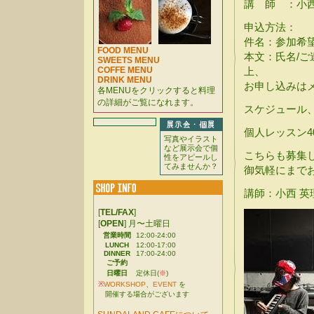
講 師 ：小西 英理
申込方法：
件名：参加希
FOOD MENU
本文：氏名/ご
SWEETS MENU
COFFE MENU
上、
DRINK MENU
お申し込みは
各MENUをクリックすると料理
の詳細がご覧になれます。
スケジュール
個人レッスン4
写真やイラスト
など展示会で個
こちらも募集
性をアピールし
てみませんか？
御気軽にまで
講師：小西 英理 [
[
TEL/FAX
]
[
OPEN
] 月〜土曜日
営業時間
12:00-24:00
LUNCH
12:00-17:00
DINNER
17:00-24:00
ご予約
日曜日
定休日(
※
)
※
WORKSHOP
、
EVENT
を
開催する場合がございます