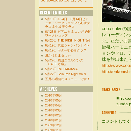
SUNDALAND CAFEについて
5月10日 & 24日、6月14日ピア
ニカ・ワークショップ初心者ク
ラス & 中級者クラス
copa sal
6月28日 ピアニカ & コンガ 合同
レコーディン
ワークショップ
む。ただいま
6月25日 THE IRISH NIGHT 3rd
6月19日 東京シャンバラナイト
鍵盤ハーモニ
6月19日 ギター初心者クラス
ョンやソロ、
夏がはじまるよぉ
球を旅出来た
5月29日 劇団ニコルソンズ
「CAFE 寄席」
http://www.cop
5月28日 PACHAMAMA
http://erikonish
5月22日 Solo Pan Night vol.9
五月の週替わりメニューです！
2010年06月
■Trckba
2010年05月
sunda.p
2010年04月
2010年03月
2010年02月
2010年01月
コメントしてく
2009年12月
2009年11月