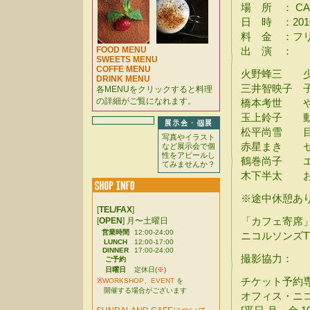
場 所 ： CA
日 時 ：2010年
料 金 ：フリ
FOOD MENU
出 演 ：
SWEETS MENU
COFFE MENU
火野蜂三 少
DRINK MENU
三井智映子 
各MENUをクリックすると料理
の詳細がご覧になれます。
橋本考世 
玉上鈴子 
松平尚雪 目
写真やイラスト
赤星まき セ
など展示会で個
性をアピールし
鶴巻尚子 エ
てみませんか？
木下半太 お
※途中休憩あ
[
TEL/FAX
]
「カフェ寄席」
[
OPEN
] 月〜土曜日
営業時間
12:00-24:00
ニコルソンズT
LUNCH
12:00-17:00
DINNER
17:00-24:00
撮影協力：
ご予約
日曜日
定休日(
※
)
チケット予約
※
WORKSHOP
、
EVENT
を
開催する場合がございます
オフィス・ニ