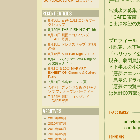
[平日 月～金 1
SUNDALAND CAFEについて
出演者大募集
「CAFE 寄
8月30日 & 9月13日 コンガワー
ご出演希望の
クショップ
8月29日 THE IRISH NIGHT 4th
8月21日 劇団ニコルソンズ
「CAFE 寄席」
プロフィール
8月18日 ドレクスキップ 渋谷夏
小説家、木下
の陣
「ハリウッド
8月15日 Solo Pan Night vol.10
8月4日 パノラマ"Gotta Ningen"
現在、劇団員は
お披露目ナイト
木下半太の小
8月2日 & 13日 MAR ART
EXHIBITION Opening & Gallery
『悪夢のエレ
Party
『悪夢のドラ
7月31日 小鳥サミット 夏
『悪夢の観覧
7月30日 プランツな夜 クジャク
ソウ プレオープンパーティー
は累計60万部
7月24日 劇団ニコルソンズ
「CAFE 寄席」
2010年08月
■Trckba
2010年07月
sunda.p
2010年06月
2010年05月
2010年04月