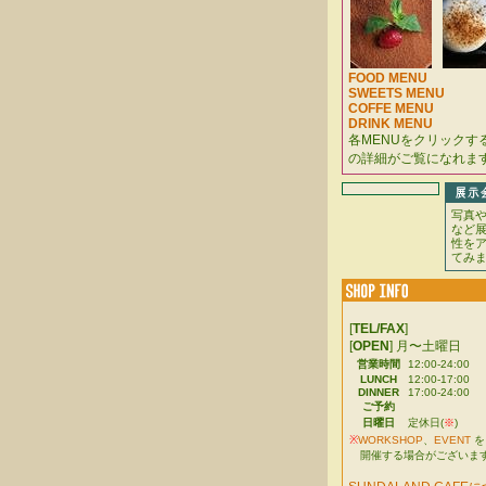
FOOD MENU
SWEETS MENU
COFFE MENU
DRINK MENU
各MENUをクリックす
の詳細がご覧になれま
写真
など
性を
てみ
[
TEL/FAX
]
[
OPEN
] 月〜土曜日
営業時間
12:00-24:00
LUNCH
12:00-17:00
DINNER
17:00-24:00
ご予約
日曜日
定休日(
※
)
※
WORKSHOP
、
EVENT
を
開催する場合がございま