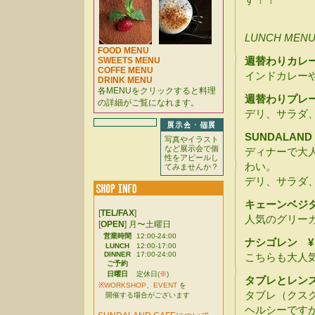
LUNCH MEN
FOOD MENU
週替わりカレ
SWEETS MENU
COFFE MENU
インドカレー
DRINK MENU
各MENUをクリックすると料理
週替わりプレ
の詳細がご覧になれます。
デリ、サラダ
SUNDALAND
写真やイラスト
など展示会で個
ディナーで大
性をアピールし
わい。
てみませんか？
デリ、サラダ
キェーンベジ
[
TEL/FAX
]
人気のグリー
[
OPEN
] 月〜土曜日
営業時間
12:00-24:00
ナシゴレン 
LUNCH
12:00-17:00
DINNER
17:00-24:00
こちらも大人
ご予約
日曜日
定休日(
※
)
タブレとレン
※
WORKSHOP
、
EVENT
を
タブレ（クス
開催する場合がございます
ヘルシーです