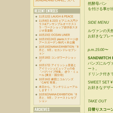
SUNDALAND CAFEについて
然酵母パン
を付ける事が
11月12日 LAUGH & PEACE
11月8日 & 22日 ピアニカ入門ク
SIDE MENU
ラス&アンサンブルオーケスト
ラ・ワークショップ@渋谷スタ
ルヴァンの天
ジオ音楽館
10月23日 OCEAN LINER
お好きなプレ
10月23日24日 plantsステージ@
アースガーデン秋代々木公園
10月19日NANA EXHIBITION「8
p.m.15:00〜
月と、9月」セカンドレセプシ
ョン
SANDWITCH
10月18日 コンガワークショッ
プ
パンズにルヴ
10月17日 アイリッシュ音楽と
ート。
アイリッシュビュッフェの会
「バグパイプ特集」 @ラ・ミュ
ドリンク付き
ール [東京・国分寺]
10月16日 劇団ニコルソンズ
SWEET SET
「CAFE 寄席」
本日から、ランチリニューアル
お好きなデザー
します！！
10月9日NANA EXHIBITION「8
月と、9月」ファーストレセプ
TAKE OUT
ション
日替りスコー