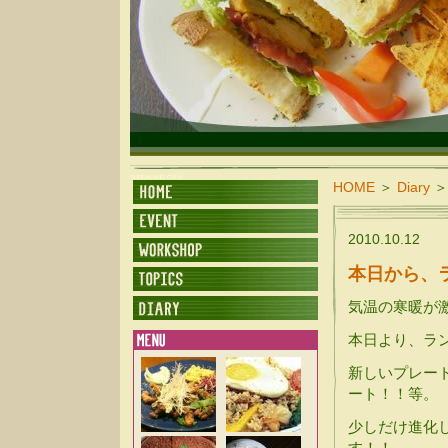
SUNDALAND CAFE
HOME
＞
Diary
＞
2010.10.12
本日から、
気温の寒暖が
本日より、ラ
新しいプレー
ート！！等。
少しだけ進化し
す！！