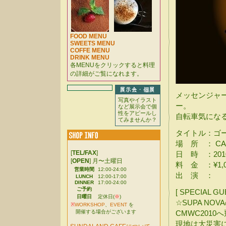
FOOD MENU
SWEETS MENU
COFFE MENU
DRINK MENU
各MENUをクリックすると料理
の詳細がご覧になれます。
メッセンジャ
写真やイラスト
ー。
など展示会で個
性をアピールし
自転車気にな
てみませんか？
タイトル：ゴ
場 所 ： CA
[
TEL/FAX
]
日 時 ：2010年
[
OPEN
] 月〜土曜日
料 金 ：¥1,000
営業時間
12:00-24:00
出 演 ：
LUNCH
12:00-17:00
DINNER
17:00-24:00
ご予約
[ SPECIAL GU
日曜日
定休日(
※
)
☆SUPA NO
※
WORKSHOP
、
EVENT
を
開催する場合がございます
CMWC2010
現地は大災害