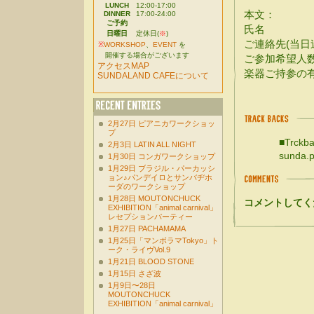
LUNCH
12:00-17:00
本文：
DINNER
17:00-24:00
ご予約
氏名
日曜日
定休日(
※
)
ご連絡先(当日
※
WORKSHOP
、
EVENT
を
開催する場合がございます
ご参加希望人
アクセスMAP
楽器ご持参の
SUNDALAND CAFEについて
2月27日 ピアニカワークショッ
プ
■Trckba
2月3日 LATIN ALL NIGHT
sunda.p
1月30日 コンガワークショップ
1月29日 ブラジル・パーカッシ
ョン♪パンデイロとサンバヂホ
ーダのワークショップ
1月28日 MOUTONCHUCK
コメントしてく
EXHIBITION「animal carnival」
レセプションパーティー
1月27日 PACHAMAMA
1月25日「マンボラマTokyo」ト
ーク・ライヴVol.9
1月21日 BLOOD STONE
1月15日 さざ波
1月9日〜28日
MOUTONCHUCK
EXHIBITION「animal carnival」