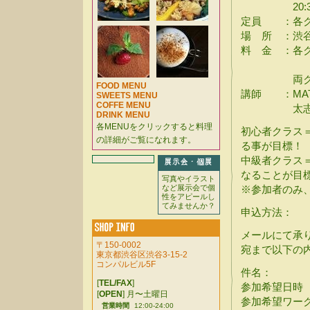
20:30 -
定員 ：各ク
場 所 ：渋
料 金 ：各クラス
¥2,500 
両クラス¥5,
FOOD MENU
講師 ：MATZ
SWEETS MENU
COFFE MENU
太志朗（co
DRINK MENU
各MENUをクリックすると料理
初心者クラス
の詳細がご覧になれます。
る事が目標！
中級者クラス
なることが目
写真やイラスト
など展示会で個
※参加者のみ
性をアピールし
てみませんか？
申込方法：
メールにて承
〒150-0002
宛まで以下の
東京都渋谷区渋谷3-15-2
コンパルビル5F
件名：
[
TEL/FAX
]
参加希望日時
[
OPEN
] 月〜土曜日
参加希望ワー
営業時間
12:00-24:00