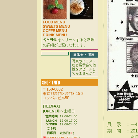
FOOD MENU
SWEETS MENU
COFFE MENU
DRINK MENU
各MENUをクリックすると料理
の詳細がご覧になれます。
写真やイラスト
など展示会で個
性をアピールし
てみませんか？
〒150-0002
東京都渋谷区渋谷3-15-2
コンパルビル5F
[
TEL/FAX
]
[
OPEN
] 月〜土曜日
営業時間
12:00-24:00
LUNCH
12:00-17:00
展 示 ：ー4HU
DINNER
17:00-24:00
ご予約
期 間 ：2012年
日曜日
定休日(
※
)
※展覧会期
※
WORKSHOP
、
EVENT
を