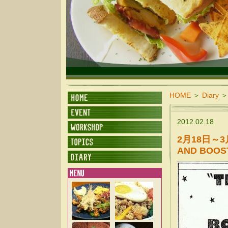
SUNDALAND CAFE
HOME
＞
Diary
＞
2012.02.18
2月18日～3月
AND BOOS