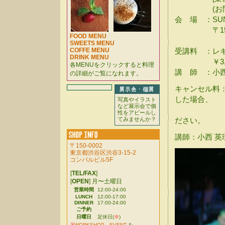
(お問い合
会 場 ：SUND
〒150-00
FOOD MENU
SWEETS MENU
COFFE MENU
受講料 ：レギ
DRINK MENU
￥3,000[w
各MENUをクリックすると料理
講 師 ：小西 英理
の詳細がご覧になれます。
キャンセル料
した場合、
写真やイラスト
など展示会で個
受講料の全
性をアピールし
てみませんか？
ださい。
講師：小西 英理 [
〒150-0002
東京都渋谷区渋谷3-15-2
コンパルビル5F
[
TEL/FAX
]
[
OPEN
] 月〜土曜日
営業時間
12:00-24:00
LUNCH
12:00-17:00
DINNER
17:00-24:00
ご予約
日曜日
定休日(
※
)
※
WORKSHOP
、
EVENT
を