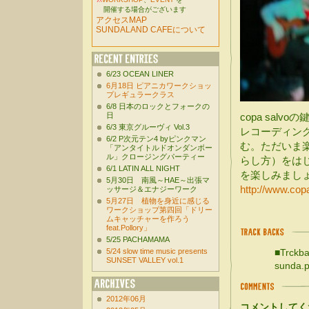
開催する場合がございます
アクセスMAP
SUNDALAND CAFEについて
6/23 OCEAN LINER
6月18日 ピアニカワークショッ
プレギュラークラス
6/8 日本のロックとフォークの
日
copa sal
6/3 東京グルーヴィ Vol.3
レコーディン
6/2 P次元テン4 byピンクマン
む。ただいま
「アンタイトルドオンダンボー
ル」クロージングパーティー
らし方）をは
6/1 LATIN ALL NIGHT
を楽しみまし
5月30日 南風～HAE～出張マ
http://www.cop
ッサージ＆エナジーワーク
5月27日 植物を身近に感じる
ワークショップ第四回「ドリー
ムキャッチャーを作ろう
feat.Pollory」
5/25 PACHAMAMA
5/24 slow time music presents
■Trckba
SUNSET VALLEY vol.1
sunda.p
2012年06月
コメントしてく