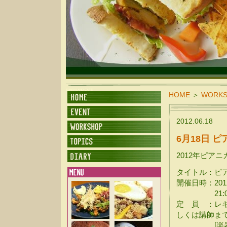
SUNDALAND CAFE
HOME
＞
WORK
2012.06.18
6月18日 
2012年ピア
タイトル：ピ
開催日時：2012
21:00~2
定 員 ：レ
しくは講師ま
[楽器レン