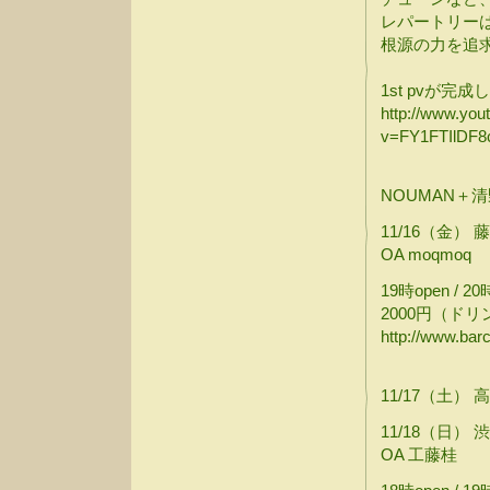
レパートリー
根源の力を追
1st pvが完
http://www.yo
v=FY1FTIlDF8
NOUMAN＋
11/16（金） 藤沢
OA moqmoq
19時open / 20時
2000円（ド
http://www.bar
11/17（土） 
11/18（日） 渋谷
OA 工藤桂