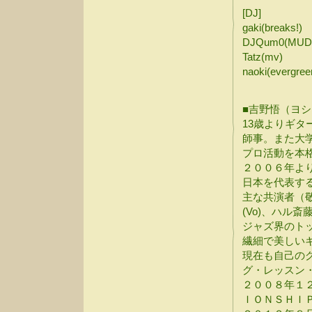
[DJ]
gaki(breaks!)
DJQum0(MUD
Tatz(mv)
naoki(evergree
■吉野悟（ヨ
13歳よりギ
師事。また大
プロ活動を本
２００６年よ
日本を代表す
主な共演者（敬
(Vo)、ハル斎
ジャズ界のト
繊細で美しい
現在も自己の
グ・レッスン
２００８年１
ＩＯＮＳＨＩ