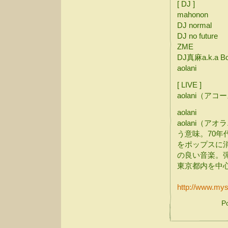
[ DJ ]
mahonon
DJ normal
DJ no future
ZME
DJ真麻a.k.a 
aolani
[ LIVE ]
aolani（ア
aolani
aolani（
う意味。70
をポップスに
の良い音楽。
東京都内を中
http://www.my
P