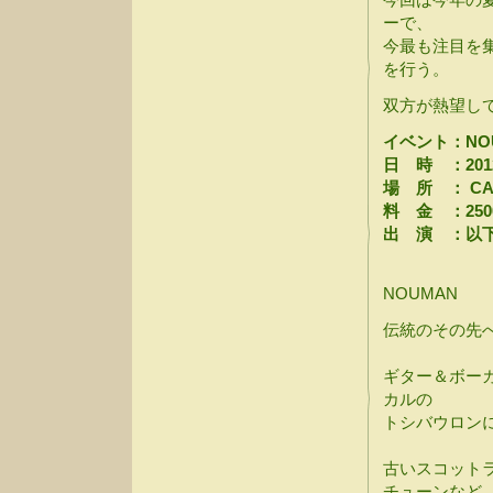
ーで、
今最も注目を集
を行う。
双方が熱望し
イベント：NO
日 時 ：2012年
場 所 ： CA
料 金 ：25
出 演 ：以
NOUMAN
伝統のその先
ギター＆ボー
カルの
トシバウロン
古いスコット
チューンなど