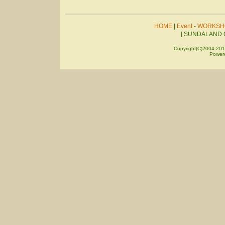
HOME
|
Event
-
WORKSH
[ SUNDALAND C
Copyright(C)2004-201
Power