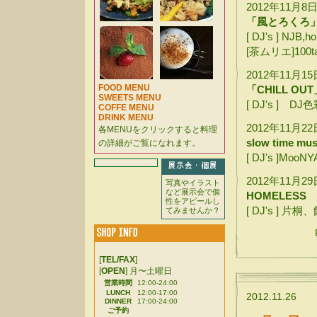
2012年11月8日
「風とろくろ
[ DJ's ] NJB,h
[茶ムリエ]100ta
2012年11月15
FOOD MENU
「CHILL OUT
SWEETS MENU
[ DJ's ] DJ
COFFE MENU
DRINK MENU
2012年11月22
各MENUをクリックすると料理
slow time mu
の詳細がご覧になれます。
[ DJ's ]MooN
2012年11月29
写真やイラスト
など展示会で個
HOMELESS
性をアピールし
[ DJ's ] 片桐
てみませんか？
[
TEL/FAX
]
[
OPEN
] 月〜土曜日
営業時間
12:00-24:00
LUNCH
12:00-17:00
2012.11.26
DINNER
17:00-24:00
ご予約