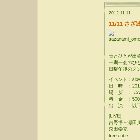
2012.11.11
11/11 さざ
音とひとが出
一期一会のひ
日曜午後のス
イベント：slow ti
日 時 ：2012年
場 所 ： CA
料 金 ：500
出 演 ：以
[LIVE]
吉野悟＋瀬田
森田崇充
free cube