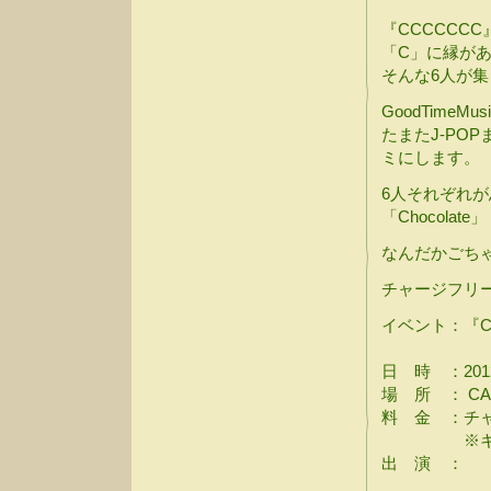
『CCCCCCC
「C」に縁があ
そんな6人が集
GoodTime
たまたJ-PO
ミにします。
6人それぞれが思
「Chocolate」
なんだかごち
チャージフリ
イベント：『C
日 時 ：2012年
場 所 ： CA
料 金 ：チャ
※キャッシ
出 演 ：