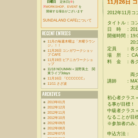
11月26日
日曜日
定休日(
※
)
※
WORKSHOP
、
EVENT
を
開催する場合がございます
2012年11
SUNDALAND CAFEについて
タイトル：コ
日 時 ：2012
開催時間：19:0
11月の毎週木曜は「木曜ラウン
20:30 -
ジ」！！
定員 ：各ク
11月26日 コンガワークショッ
場 所 ： CA
プ CAFE
11月19日 ピアニカワークショ
料 金 ：各クラス
ップ
¥2,500 
11/18 NOUMAN＋清野美土 関
東ライブ3days
両クラス¥5,
11月16日 『CCCCCCC』
講師 ：MATZ
11/11 さざ波
太志
初心者クラス
2013年01月
る事が目標！
2012年12月
中級者クラス
2012年11月
なることが目
2012年10月
※参加者のみ
2012年09月
2012年08月
申込方法：
2012年07月