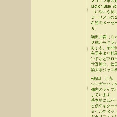
２０１２年８月、
Motion Bl
「いやいや良
ターリストの
希望のメッセ
Ａ）
瀬田川貴（Ｂ
６歳からクラ
向する。昭和
在学中より群
ンドなどプロ
菅野博文、松
楽大学ジャズ
■森田 崇充
シンガーソン
都内のライブ
しています
基本的にはパーカッシ
と僕のギター
タイルやタッ
ギタリストとしては、