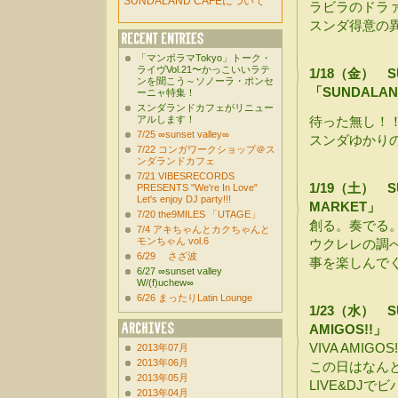
SUNDALAND CAFEについて
ラビラのドラ
スンダ得意の
「マンボラマTokyo」トーク・
ライヴVol.21〜かっこいいラテ
1/18（金） SU
ンを聞こう～ソノーラ・ポンセ
「SUNDALAND
ーニャ特集！
スンダランドカフェがリニュー
アルします！
待った無し！
7/25 ∞sunset valley∞
スンダゆかりの
7/22 コンガワークショップ＠ス
ンダランドカフェ
7/21 VIBESRECORDS
1/19（土） SU
PRESENTS "We're In Love"
Let's enjoy DJ party!!!
MARKET」
7/20 the9MILES 「UTAGE」
創る。奏でる
7/4 アキちゃんとカクちゃんと
モンちゃん vol.6
ウクレレの調
6/29 さざ波
事を楽しんで
6/27 ∞sunset valley
W/(f)uchew∞
6/26 まったりLatin Lounge
1/23（水） SU
AMIGOS!!」
VIVA AMIGOS!
2013年07月
2013年06月
この日はなん
2013年05月
LIVE&DJで
2013年04月