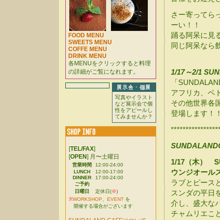
さー寄ってら
ーい！！
踊る阿呆に見
FOOD MENU
SWEETS MENU
同じ阿呆なら
COFFE MENU
DRINK MENU
各MENUをクリックすると料理
1/17～2/1 S
の詳細がご覧になれます。
「SUNDALAND
アフリカ、ベ
写真やイラスト
その他世界各
など展示会で個
性をアピールし
登場します！
てみませんか？
****************
SUNDALANDC
[
TEL/FAX
]
[
OPEN
] 月〜土曜日
1/17（木） SU
営業時間
12:00-24:00
ウンジオール
LUNCH
12:00-17:00
DINNER
17:00-24:00
ラブとピース
ご予約
日曜日
定休日(
※
)
スンダの平日
※
WORKSHOP
、
EVENT
を
介し、盛大な
開催する場合がございます
チャムリエこ