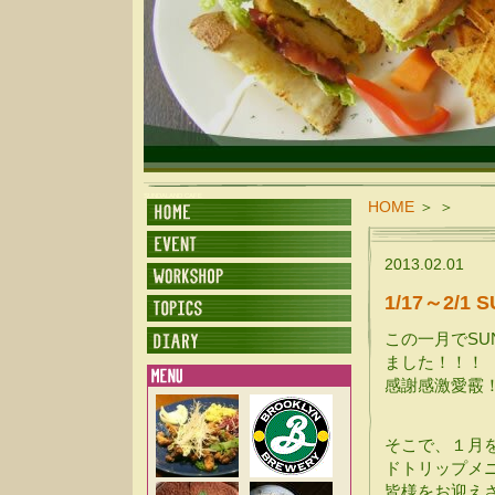
SUNDALAND CAFE
HOME
＞
＞
2013.02.01
1/17～2/1 
この一月でSU
ました！！！
感謝感激愛霰
そこで、１月
ドトリップメ
皆様をお迎え